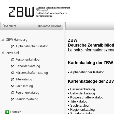
Übersicht
Bibliothek/Home
ZBW Hamburg
ZBW
Deutsche Zentralbibliot
Alphabetischer Katalog
Leibnitz-Informationszent
ZBW Kiel
Personenkatalog
Kartenkatalog der ZBW 
Behördenkatalog
• Alphabetischer Katalog
Körperschaftenkatalog
Titelkatalog
Kartenkataloge der ZBW 
Sachkatalog
• Personenkatalog
Regionenkatalog
• Behördenkatalog
• Körperschaftenkatalog
Standortkatalog
• Titelkatalog
• Sachkatalog
• Regionenkatalog
EconBiz
• Standortkatalog